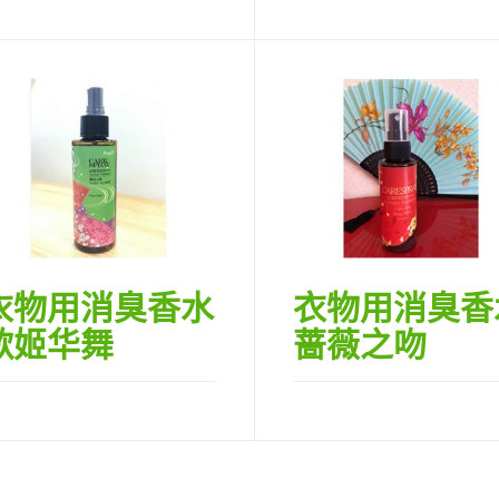
衣物用消臭香水
衣物用消臭香
歌姬华舞
蔷薇之吻